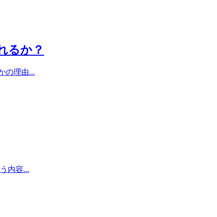
れるか？
理由...
容...