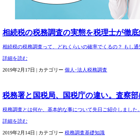
相続税の税務調査の実態を税理士が徹底
相続税の税務調査って、どれくらいの確率でくるの？ もし通知
詳細を読む
2019年2月17日
|
カテゴリー
個人･法人税務調査
税務署と国税局、国税庁の違い。査察部
税務調査とは何か、基本的な事について先日ご紹介しました。
詳細を読む
2019年2月14日
|
カテゴリー
税務調査基礎知識