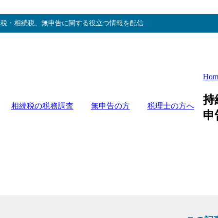
費税・相続税、無申告に関する役立つ情報を配信
Hom
持
相続税の税務調査
無申告の方
税理士の方へ
申