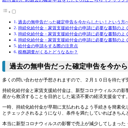
過去の無申告だった確定申告を今からしたい！という方
持続化給付金・家賃支援給付金の申請に必要な書類のよ
持続化給付金・家賃支援給付金の申請に必要な書類のよ
持続化給付金・家賃支援給付金の申請に必要な書類のよ
給付金の申請をする際の注意点
税務調査がくるとどうなるか？
過去の無申告だった確定申告を今か
多くの問い合わせが予想されますので、２月１０日を待たず
持続化給付金と家賃支援給付金は、新型コロナウィルスの影
産から救済することを目的とした返済不要の経済支援金です
一時、持続化給付金が早期に支払われるよう手続きを簡素化
とチェックされるようになり、条件を満たしていればきちん
本当に新型コロナウィルスの影響で売上が減少してしまった