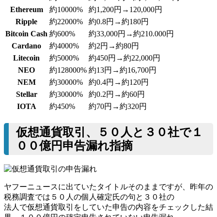
Ethereum
約10000%
約1,200円→120,000円
Ripple
約22000%
約0.8円→約180円
Bitcoin Cash
約600%
約33,000円→約210.000円
Cardano
約4000%
約2円→約80円
Litecoin
約5000%
約450円→約22,000円
NEO
約128000%
約13円→約16,700円
NEM
約30000%
約0.4円→約120円
Stellar
約30000%
約0.2円→約60円
IOTA
約450%
約70円→約320円
仮想通貨取引、５０人と３０社で１
００億円申告漏れ指摘
ヤフーニュースに出ていたタイトルそのままですが、昨年の
税務調査では５０人の個人確定氏の句と３０社の
法人で仮想通貨取引をしていた申告の内容をチェックした結