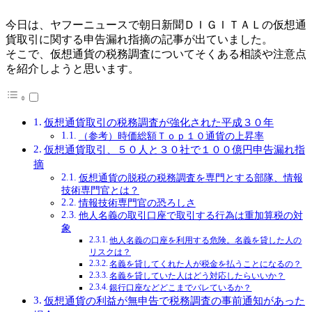
今日は、ヤフーニュースで朝日新聞ＤＩＧＩＴＡＬの仮想通
貨取引に関する申告漏れ指摘の記事が出ていました。
そこで、仮想通貨の税務調査についてそくある相談や注意点
を紹介しようと思います。
仮想通貨取引の税務調査が強化された平成３０年
（参考）時価総額Ｔｏｐ１０通貨の上昇率
仮想通貨取引、５０人と３０社で１００億円申告漏れ指
摘
仮想通貨の脱税の税務調査を専門とする部隊、情報
技術専門官とは？
情報技術専門官の恐ろしさ
他人名義の取引口座で取引する行為は重加算税の対
象
他人名義の口座を利用する危険。名義を貸した人の
リスクは？
名義を貸してくれた人が税金を払うことになるの？
名義を貸していた人はどう対応したらいいか？
銀行口座などどこまでバレているか？
仮想通貨の利益が無申告で税務調査の事前通知があった