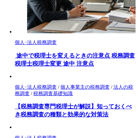
個人･法人税務調査
途中で税理士を変えるときの注意点 税務調査
税理士税理士変更 途中 注意点
個人･法人税務調査
/
個人事業主の税務調査
/
法人の税
務調査
/
税務調査基礎知識
【税務調査専門税理士が解説】知っておくべ
き税務調査の種類と効果的な対策法
個人･法人税務調査