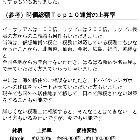
りするものもありました。
（参考）時価総額Ｔｏｐ１０通貨の上昇率
イーサリアムは１００倍、リップルは２００倍。リップル長
者の方からのご相談も何件もいただきました。
当時は、仮想通貨の税金・税務に対応している税理士も少な
かったことから、北海道、仙台、金沢、広島、福岡、沖縄な
ど
全国各地からお問合せをいただき、はるばる新宿や名古屋ま
で来ていただく方までいらっしゃいました。
中には、海外移住のご相談をいただき、ドバイやシンガポー
ルへの移住をサポートさせていただいた方もいました。
現在でも国外へ居住地まで移して、日本で課税されない対策
をすることも可能です。
詳しくない税理士に相談すると、そんなことはできない！と
いう方もいるみたいですが、今でも可能です。
銘柄
上昇率
価格変動
Bitcoin
約2200%
約99,000円→約1,300,000円