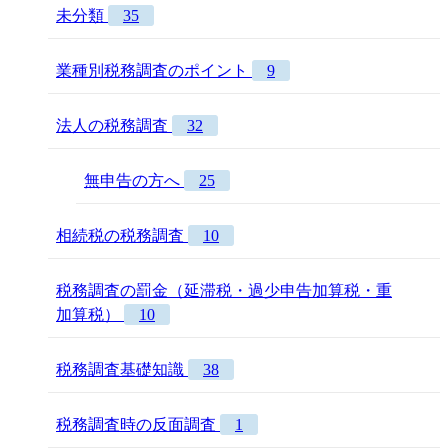
未分類
35
業種別税務調査のポイント
9
法人の税務調査
32
無申告の方へ
25
相続税の税務調査
10
税務調査の罰金（延滞税・過少申告加算税・重
加算税）
10
税務調査基礎知識
38
税務調査時の反面調査
1