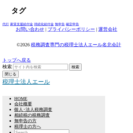
タグ
代行
家賃支援給付金
持続化給付金
無申告
確定申告
お問い合わせ
|
プライバシーポリシー
|
運営会社
©2026
税務調査専門の税理士法人エール名北会計
トップへ戻る
検索
検索
閉じる
税理士法人エール
HOME
会社概要
個人･法人税務調査
相続税の税務調査
無申告の方
税理士の方へ