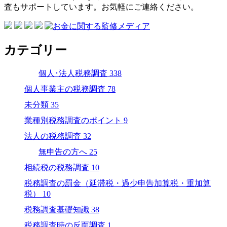
査もサポートしています。お気軽にご連絡ください。
カテゴリー
個人･法人税務調査
338
個人事業主の税務調査
78
未分類
35
業種別税務調査のポイント
9
法人の税務調査
32
無申告の方へ
25
相続税の税務調査
10
税務調査の罰金（延滞税・過少申告加算税・重加算
税）
10
税務調査基礎知識
38
税務調査時の反面調査
1