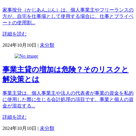
家事按分（かじあんぶん）は、個人事業主やフリーランスの
方が、自宅を仕事場として使用する場合に、仕事とプライベ
ートの使用割...
詳細を読む
カ
2024年10月10日
|
未分類
テ
ゴ
リ
事業主貸の増加は危険？そのリスクと
ー
解決策とは
事業主貸は、個人事業主や法人の代表者が事業の資金を私的
に使用した際に生じる会計処理の項目です。事業と個人の資
金が混在する...
詳細を読む
カ
2024年10月10日
|
未分類
テ