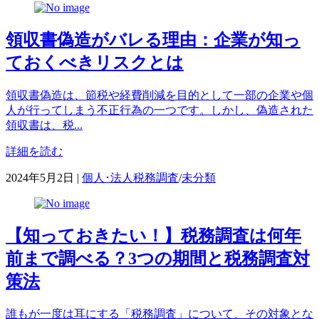
ゴ
リ
領収書偽造がバレる理由：企業が知っ
ー
ておくべきリスクとは
領収書偽造は、節税や経費削減を目的として一部の企業や個
人が行ってしまう不正行為の一つです。しかし、偽造された
領収書は、税...
詳細を読む
カ
2024年5月2日
|
個人･法人税務調査
/
未分類
テ
ゴ
リ
【知っておきたい！】税務調査は何年
ー
前まで調べる？3つの期間と税務調査対
策法
誰もが一度は耳にする「税務調査」について、その対象とな