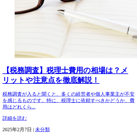
【税務調査】税理士費用の相場は？メ
リットや注意点を徹底解説！
税務調査が入ると聞くと、多くの経営者や個人事業主が不安
を感じるものです。特に、税理士に依頼すべきかどうか、費
用はどれくら...
詳細を読む
カ
2025年2月7日
|
未分類
テ