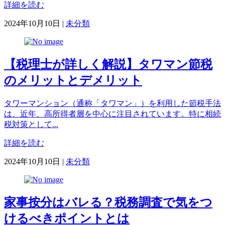
詳細を読む
カ
2024年10月10日
|
未分類
テ
ゴ
リ
【税理士が詳しく解説】タワマン節税
ー
のメリットとデメリット
タワーマンション（通称「タワマン」）を利用した節税手法
は、近年、高所得者層を中心に注目されています。特に相続
税対策として...
詳細を読む
カ
2024年10月10日
|
未分類
テ
ゴ
リ
家事按分はバレる？税務調査で気をつ
ー
けるべきポイントとは