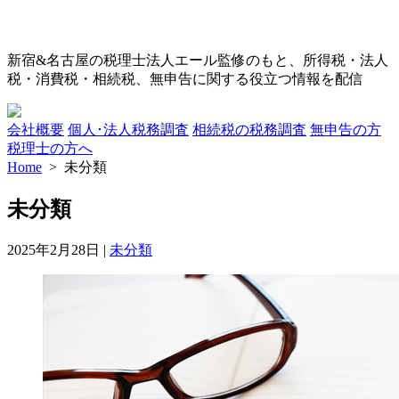
コ
新宿&名古屋の税理士法人エール監修のもと、所得税・法人
ン
税・消費税・相続税、無申告に関する役立つ情報を配信
テ
ン
会社概要
個人･法人税務調査
相続税の税務調査
無申告の方
ツ
税理士の方へ
へ
Home
> 未分類
ス
キ
未分類
ッ
プ
カ
2025年2月28日
|
未分類
テ
ゴ
リ
ー