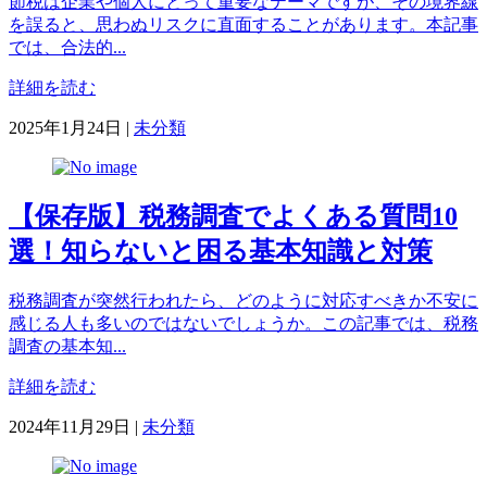
節税は企業や個人にとって重要なテーマですが、その境界線
を誤ると、思わぬリスクに直面することがあります。本記事
では、合法的...
詳細を読む
カ
2025年1月24日
|
未分類
テ
ゴ
リ
【保存版】税務調査でよくある質問10
ー
選！知らないと困る基本知識と対策
税務調査が突然行われたら、どのように対応すべきか不安に
感じる人も多いのではないでしょうか。この記事では、税務
調査の基本知...
詳細を読む
カ
2024年11月29日
|
未分類
テ
ゴ