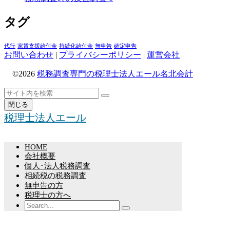
タグ
代行
家賃支援給付金
持続化給付金
無申告
確定申告
お問い合わせ
|
プライバシーポリシー
|
運営会社
©2026
税務調査専門の税理士法人エール名北会計
ト
検
検
ッ
索
閉じる
索
プ
税理士法人エール
へ
戻
る
HOME
会社概要
個人･法人税務調査
相続税の税務調査
無申告の方
税理士の方へ