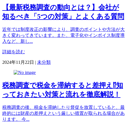
リ
【最新税務調査の動向とは？】会社が
ー
知るべき「5つの対策」とよくある質問
近年では制度改正の影響により、調査のポイントや方法が大
きく変わってきています。また、電子化やインボイス制度導
入など、新し...
詳細を読む
カ
2024年11月22日
|
未分類
テ
ゴ
リ
税務調査で税金を滞納すると差押え⁉知
ー
っておきたい対策と流れを徹底解説！
税務調査の後、税金を滞納したり督促を放置していると、最
終的には財産の差押えという厳しい措置が取られる場合があ
ります。 今...