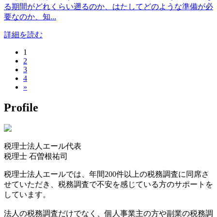
る期間がどれくらい遡るのか、はたしてどのような準備が必
要なのか、知...
詳細を読む
1
投
2
稿
3
4
ナ
»
ビ
Profile
ゲ
ー
税理士法人エール代表
シ
税理士
石曽根祐司
ョ
税理士法人エールでは、年間200件以上の税務調査に同席さ
ン
せていただき、税務調査で不安を感じている方のサポートを
しています。
法人の税務調査だけでなく、個人事業主の方や副業の税務調