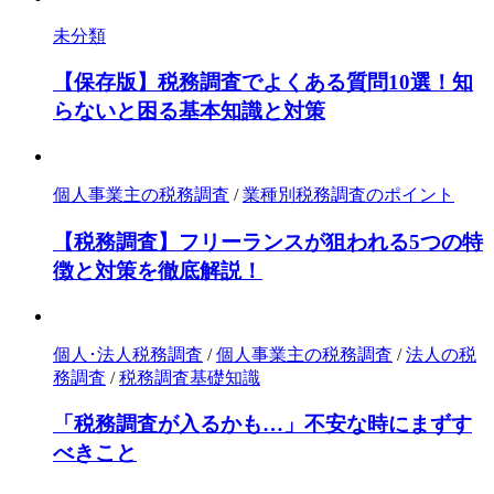
未分類
【保存版】税務調査でよくある質問10選！知
らないと困る基本知識と対策
個人事業主の税務調査
/
業種別税務調査のポイント
【税務調査】フリーランスが狙われる5つの特
徴と対策を徹底解説！
個人･法人税務調査
/
個人事業主の税務調査
/
法人の税
務調査
/
税務調査基礎知識
「税務調査が入るかも…」不安な時にまずす
べきこと