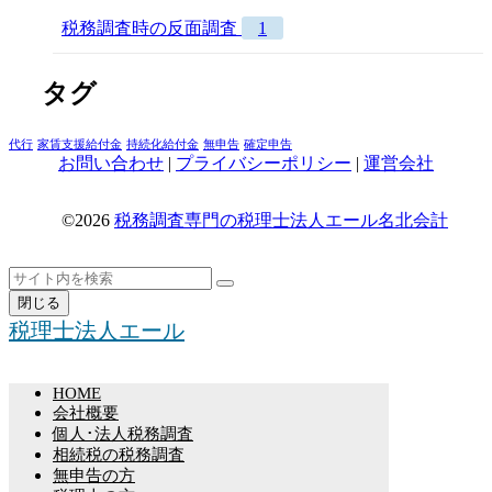
税務調査時の反面調査
1
タグ
代行
家賃支援給付金
持続化給付金
無申告
確定申告
お問い合わせ
|
プライバシーポリシー
|
運営会社
©2026
税務調査専門の税理士法人エール名北会計
ト
検
検
ッ
索
閉じる
索
プ
税理士法人エール
へ
戻
る
HOME
会社概要
個人･法人税務調査
相続税の税務調査
無申告の方