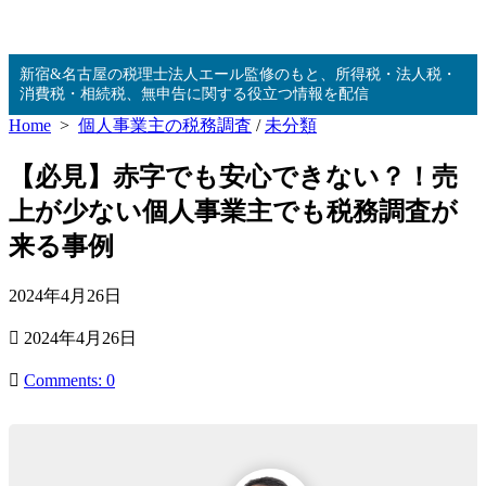
コ
新宿&名古屋の税理士法人エール監修のもと、所得税・法人税・
ン
消費税・相続税、無申告に関する役立つ情報を配信
テ
Home
>
個人事業主の税務調査
/
未分類
ン
ツ
【必見】赤字でも安心できない？！売
へ
ス
上が少ない個人事業主でも税務調査が
キ
来る事例
ッ
プ
公
2024年4月26日
開
最
2024年4月26日
日
終
更
Comments: 0
新
日