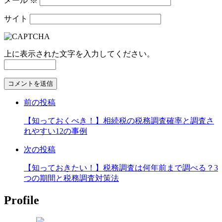
メール
※
サイト
上に表示された文字を入力してください。
コ
メ
前の投稿
ン
ト
【知っておくべき！】相続税の税務調査確率と調査さ
す
れやすい12の事例
る
次の投稿
【知っておきたい！】税務調査は何年前まで調べる？3
つの期間と税務調査対策法
Profile