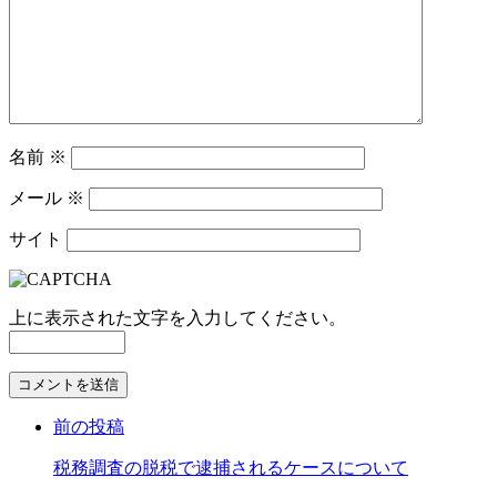
名前
※
メール
※
サイト
上に表示された文字を入力してください。
コ
メ
前の投稿
ン
ト
税務調査の脱税で逮捕されるケースについて
す