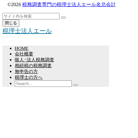
©2026
税務調査専門の税理士法人エール名北会計
ト
検
検
ッ
索
閉じる
索
プ
税理士法人エール
へ
戻
る
HOME
会社概要
個人･法人税務調査
相続税の税務調査
無申告の方
税理士の方へ