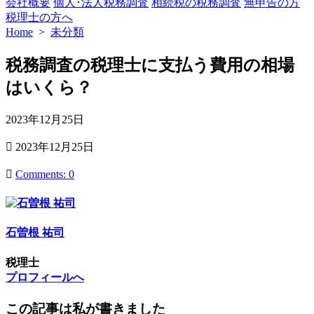
会社概要
個人･法人税務調査
相続税の税務調査
無申告の方
税理士の方へ
Home
>
未分類
税務調査の税理士に支払う費用の相場
はいくら？
公
2023年12月25日
開
最
2023年12月25日
日
終
更
Comments: 0
新
日
石曽根 祐司
税理士
プロフィールへ
この記事は私が書きました