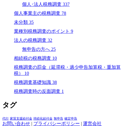
個人･法人税務調査
337
個人事業主の税務調査
78
未分類
35
業種別税務調査のポイント
9
法人の税務調査
32
無申告の方へ
25
相続税の税務調査
10
税務調査の罰金（延滞税・過少申告加算税・重加算
税）
10
税務調査基礎知識
38
税務調査時の反面調査
1
タグ
代行
家賃支援給付金
持続化給付金
無申告
確定申告
お問い合わせ
|
プライバシーポリシー
|
運営会社