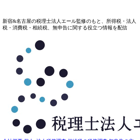
コ
新宿&名古屋の税理士法人エール監修のもと、所得税・法人
ン
税・消費税・相続税、無申告に関する役立つ情報を配信
テ
ン
ツ
へ
ス
キ
ッ
プ