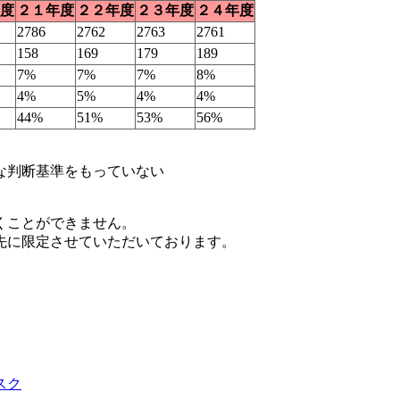
度
２１年度
２２年度
２３年度
２４年度
2786
2762
2763
2761
158
169
179
189
7%
7%
7%
8%
4%
5%
4%
4%
44%
51%
53%
56%
な判断基準をもっていない
くことができません。
先に限定させていただいております。
スク