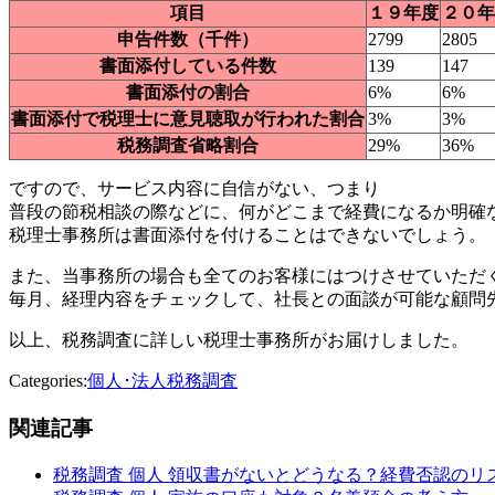
項目
１９年度
２０年
申告件数（千件）
2799
2805
書面添付している件数
139
147
書面添付の割合
6%
6%
書面添付で税理士に意見聴取が行われた割合
3%
3%
税務調査省略割合
29%
36%
ですので、サービス内容に自信がない、つまり
普段の節税相談の際などに、何がどこまで経費になるか明確
税理士事務所は書面添付を付けることはできないでしょう。
また、当事務所の場合も全てのお客様にはつけさせていただ
毎月、経理内容をチェックして、社長との面談が可能な顧問
以上、税務調査に詳しい税理士事務所がお届けしました。
Categories:
個人･法人税務調査
関連記事
税務調査 個人 領収書がないとどうなる？経費否認のリ