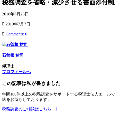
税務調査を省略・減少させる書面添付制
公
2018年6月23日
開
最
2019年7月7日
日
終
更
Comments: 0
新
日
石曽根 祐司
税理士
プロフィールへ
この記事は私が書きました
年間100件以上の税務調査をサポートする税理士法人エール
絡をお待ちしております。
税務調査のご相談はこちら 》