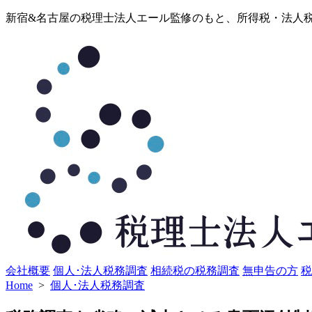
コ
新宿&名古屋の税理士法人エール監修のもと、所得税・法人
ン
テ
ン
ツ
へ
ス
キ
ッ
プ
会社概要
個人･法人税務調査
相続税の税務調査
無申告の方
税
Home
>
個人･法人税務調査