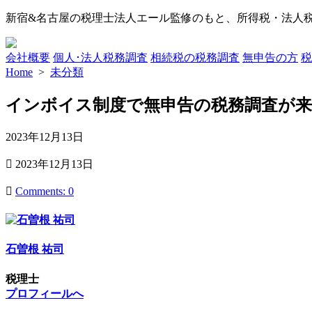
コ
新宿&名古屋の税理士法人エール監修のもと、所得税・法人
ン
テ
会社概要
個人･法人税務調査
相続税の税務調査
無申告の方
税
ン
Home
>
未分類
ツ
へ
インボイス制度で無申告の税務調査が来
ス
キ
ッ
公
2023年12月13日
プ
開
最
2023年12月13日
日
終
更
Comments: 0
新
日
石曽根 祐司
税理士
プロフィールへ