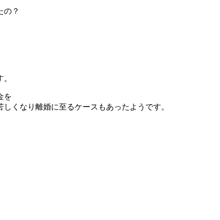
たの？
。
す。
金を
苦しくなり離婚に至るケースもあったようです。