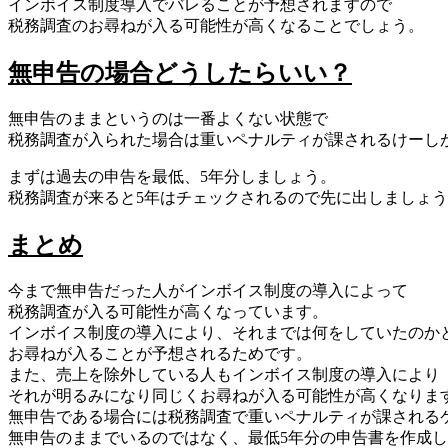
インボイス制度導入でバレることが予想されますので
税務調査のお尋ねが入る可能性が高くなることでしょう。
無申告の場合どうしたらいい？
無申告のままというのは一番よくない状態で
税務調査が入られた場合は重いペナルティが課されるけーし
まずは過去の申告を最低、5年分しましょう。
税務調査が来ると5年はチェックされるので先に出しましょ
まとめ
今まで無申告だった人がインボイス制度の導入によって
税務調査が入る可能性が高くなっています。
インボイス制度の導入により、それまでは何をしていたのか
お尋ねが入ることが予想されるためです。
また、売上を除外している人もインボイス制度の導入により
それが明るみになり同じくお尋ねが入る可能性が高くなりま
無申告である場合には税務調査で重いペナルティが課される
無申告のままでいるのではなく、最低5年分の申告書を作成