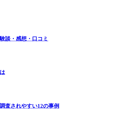
験談・感想・口コミ
は
調査されやすい12の事例