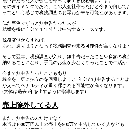
無申告だった人が会社を作って届出を税務署に出す。
そのタイミングであれ、この人会社作ったけど今まで何して
ってという感じで税務調査のお尋ねが来る可能性があります
似た事例でずっと無申告だった人が
結婚を機に自分で１年分だけ申告するケースです。
税務署側からすれば、
あれ、過去は？となって税務調査が来る可能性が高くなりま
そして翌年、税務調査が入り、無申告だったことや多額の税
納めることになり、手元のお金が少なくなったことで生活が
今まで無申告だったこともあり
税金を一気に払うのを回避しようと1年分だけ申告することは
かえってペナルティが重く課される可能性が高くなります。
(大体は過去5年を出すように指導します)
売上除外してる人
また、無申告の人だけでなく
本当は1000万円以上の売上を900万で申告している人なども