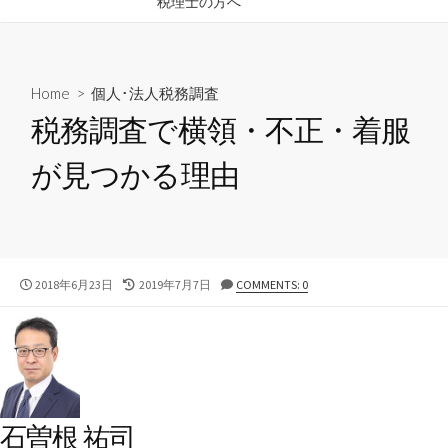
税理士の方へ
ス
キ
ッ
プ
Home
>
個人･法人税務調査
税務調査で横領・不正・着服
が見つかる理由
公
2018年6月23日
最
2019年7月7日
COMMENTS: 0
開
終
日
更
新
日
石曽根 祐司