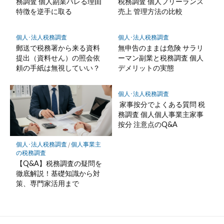
務調査 個人副業バレる理由
税務調査 個人フリーランス
特徴を逆手に取る
売上 管理方法の比較
個人･法人税務調査
個人･法人税務調査
郵送で税務署から来る資料
無申告のままは危険 サラリ
提出（資料せん）の照会依
ーマン副業と税務調査 個人
頼の手紙は無視していい？
デメリットの実態
個人･法人税務調査
家事按分でよくある質問 税
務調査 個人個人事業主家事
按分 注意点のQ&A
個人･法人税務調査
/
個人事業主
の税務調査
【Q&A】税務調査の疑問を
徹底解説！基礎知識から対
策、専門家活用まで