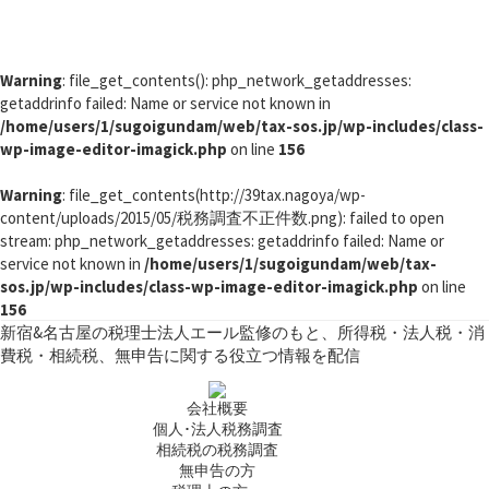
Warning
: file_get_contents(): php_network_getaddresses:
getaddrinfo failed: Name or service not known in
/home/users/1/sugoigundam/web/tax-sos.jp/wp-includes/class-
wp-image-editor-imagick.php
on line
156
Warning
: file_get_contents(http://39tax.nagoya/wp-
content/uploads/2015/05/税務調査不正件数.png): failed to open
stream: php_network_getaddresses: getaddrinfo failed: Name or
service not known in
/home/users/1/sugoigundam/web/tax-
sos.jp/wp-includes/class-wp-image-editor-imagick.php
on line
156
コ
新宿&名古屋の税理士法人エール監修のもと、所得税・法人税・消
費税・相続税、無申告に関する役立つ情報を配信
ン
テ
会社概要
ン
個人･法人税務調査
ツ
相続税の税務調査
へ
無申告の方