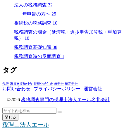
法人の税務調査
32
無申告の方へ
25
相続税の税務調査
10
税務調査の罰金（延滞税・過少申告加算税・重加算
税）
10
税務調査基礎知識
38
税務調査時の反面調査
1
タグ
代行
家賃支援給付金
持続化給付金
無申告
確定申告
お問い合わせ
|
プライバシーポリシー
|
運営会社
©2026
税務調査専門の税理士法人エール名北会計
ト
検
検
ッ
索
閉じる
索
プ
税理士法人エール
へ