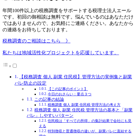
年間100件以上の税務調査をサポートする税理士法人エール
です。初回の御相談は無料です。悩んでいるのはあなただけ
ではありませんので、お気軽にご連絡ください。あなたから
の連絡をお待ちしております。
税務調査のご相談はこちら 》
私たちは地域活性化プロジェクトを応援しています。
【税務調査 個人 副業 住民税】管理方法の実例集と副業
バレ防止の設定
【この記事のポイント】
今日のおさらい：要点３つ
この記事の結論
税務調査 個人 副業 住民税 管理方法の考え方
税務調査 個人 副業 住民税 管理方法の基本と「副業
バレ」しやすいパターン
住民税は「すべての所得」の集計結果で会社にも見
える
特別徴収と普通徴収の違いが、副業バレに直結する