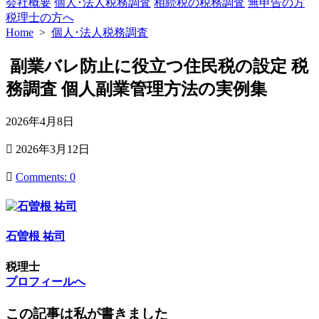
会社概要
個人･法人税務調査
相続税の税務調査
無申告の方
税理士の方へ
Home
>
個人･法人税務調査
副業バレ防止に役立つ住民税の設定 税
務調査 個人副業管理方法の実例集
公
2026年4月8日
開
最
2026年3月12日
日
終
更
Comments: 0
新
日
石曽根 祐司
税理士
プロフィールへ
この記事は私が書きました