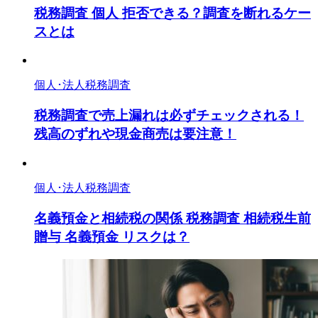
税務調査 個人 拒否できる？調査を断れるケー
スとは
個人･法人税務調査
税務調査で売上漏れは必ずチェックされる！
残高のずれや現金商売は要注意！
個人･法人税務調査
名義預金と相続税の関係 税務調査 相続税生前
贈与 名義預金 リスクは？