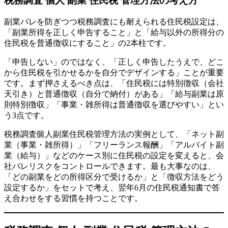
税務調査 個人 副業 住民税 管理方法の考え方
副業バレを防ぎつつ税務調査にも耐えられる住民税設定は、
「副業所得を正しく申告すること」と「給与以外の所得分の
住民税を普通徴収にすること」の2本柱です。
「申告しない」のではなく、「正しく申告したうえで、どこ
から住民税を引かせるかを自分でデザインする」ことが重要
です。まず押さえるべき点は、「住民税には特別徴収（会社
天引き）と普通徴収（自分で納付）がある」「給与副業は原
則特別徴収」「事業・雑所得は普通徴収を選びやすい」とい
う3点です。
税務調査個人副業住民税管理方法の実例として、「ネット副
業（事業・雑所得）」「フリーランス報酬」「アルバイト副
業（給与）」などのケース別に住民税の設定を変えると、会
社バレリスクをコントロールできます。最も大事なのは、
「どの副業をどの所得区分で受けるか」と「徴収方法をどう
設定するか」をセットで考え、翌年6月の住民税通知書で答
え合わせをする習慣を持つことです。