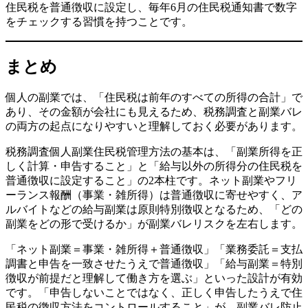
住民税を普通徴収に設定し、毎年6月の住民税通知書で数字
をチェックする習慣を持つことです。
まとめ
個人の副業では、「住民税は前年のすべての所得の合計」で
あり、その金額が会社にも見えるため、税務調査と副業バレ
の両方の起点になりやすいと理解しておく必要があります。
税務調査個人副業住民税管理方法の基本は、「副業所得を正
しく計算・申告すること」と「給与以外の所得分の住民税を
普通徴収に設定すること」の2本柱です。ネット副業やフリ
ーランス報酬（事業・雑所得）は普通徴収に寄せやすく、ア
ルバイトなどの給与副業は原則特別徴収となるため、「どの
副業をどの形で受けるか」が副業バレリスクを左右します。
「ネット副業＝事業・雑所得＋普通徴収」「業務委託＝支払
調書と申告を一致させたうえで普通徴収」「給与副業＝特別
徴収が前提だと理解して働き方を選ぶ」といった設計が有効
です。「申告しないことではなく、正しく申告したうえで住
民税の徴収方法をコントロールすること」が、副業バレ防止