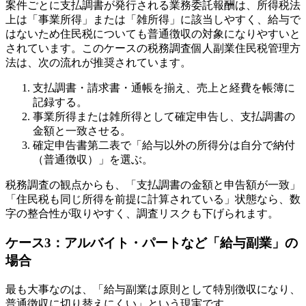
案件ごとに支払調書が発行される業務委託報酬は、所得税法
上は「事業所得」または「雑所得」に該当しやすく、給与で
はないため住民税についても普通徴収の対象になりやすいと
されています。このケースの税務調査個人副業住民税管理方
法は、次の流れが推奨されています。
支払調書・請求書・通帳を揃え、売上と経費を帳簿に
記録する。
事業所得または雑所得として確定申告し、支払調書の
金額と一致させる。
確定申告書第二表で「給与以外の所得分は自分で納付
（普通徴収）」を選ぶ。
税務調査の観点からも、「支払調書の金額と申告額が一致」
「住民税も同じ所得を前提に計算されている」状態なら、数
字の整合性が取りやすく、調査リスクも下げられます。
ケース3：アルバイト・パートなど「給与副業」の
場合
最も大事なのは、「給与副業は原則として特別徴収になり、
普通徴収に切り替えにくい」という現実です。