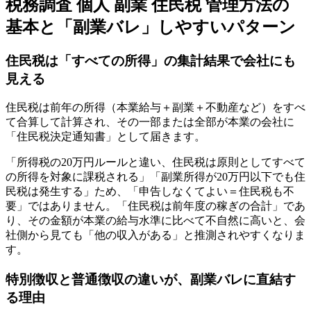
税務調査 個人 副業 住民税 管理方法の
基本と「副業バレ」しやすいパターン
住民税は「すべての所得」の集計結果で会社にも
見える
住民税は前年の所得（本業給与＋副業＋不動産など）をすべ
て合算して計算され、その一部または全部が本業の会社に
「住民税決定通知書」として届きます。
「所得税の20万円ルールと違い、住民税は原則としてすべて
の所得を対象に課税される」「副業所得が20万円以下でも住
民税は発生する」ため、「申告しなくてよい＝住民税も不
要」ではありません。「住民税は前年度の稼ぎの合計」であ
り、その金額が本業の給与水準に比べて不自然に高いと、会
社側から見ても「他の収入がある」と推測されやすくなりま
す。
特別徴収と普通徴収の違いが、副業バレに直結す
る理由