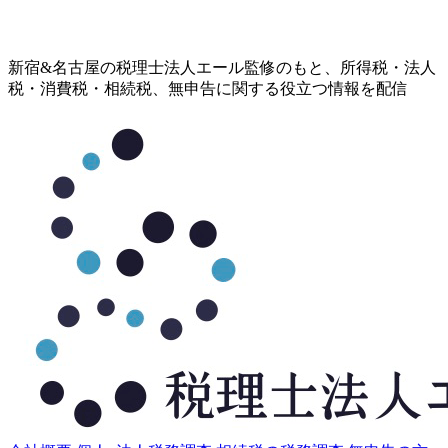
コ
新宿&名古屋の税理士法人エール監修のもと、所得税・法人
ン
税・消費税・相続税、無申告に関する役立つ情報を配信
テ
ン
ツ
へ
ス
キ
ッ
プ