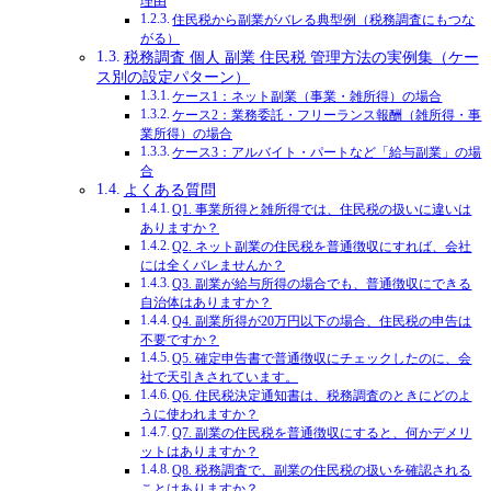
理由
住民税から副業がバレる典型例（税務調査にもつな
がる）
税務調査 個人 副業 住民税 管理方法の実例集（ケー
ス別の設定パターン）
ケース1：ネット副業（事業・雑所得）の場合
ケース2：業務委託・フリーランス報酬（雑所得・事
業所得）の場合
ケース3：アルバイト・パートなど「給与副業」の場
合
よくある質問
Q1. 事業所得と雑所得では、住民税の扱いに違いは
ありますか？
Q2. ネット副業の住民税を普通徴収にすれば、会社
には全くバレませんか？
Q3. 副業が給与所得の場合でも、普通徴収にできる
自治体はありますか？
Q4. 副業所得が20万円以下の場合、住民税の申告は
不要ですか？
Q5. 確定申告書で普通徴収にチェックしたのに、会
社で天引きされています。
Q6. 住民税決定通知書は、税務調査のときにどのよ
うに使われますか？
Q7. 副業の住民税を普通徴収にすると、何かデメリ
ットはありますか？
Q8. 税務調査で、副業の住民税の扱いを確認される
ことはありますか？