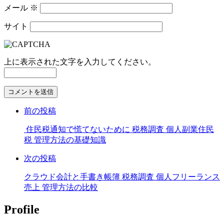
メール
※
サイト
上に表示された文字を入力してください。
コ
メ
前の投稿
ン
ト
住民税通知で慌てないために 税務調査 個人副業住民
す
税 管理方法の基礎知識
る
次の投稿
クラウド会計と手書き帳簿 税務調査 個人フリーランス
売上 管理方法の比較
Profile