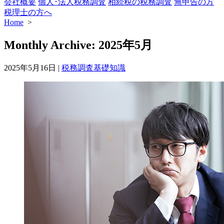
会社概要
個人･法人税務調査
相続税の税務調査
無申告の方
税理士の方へ
Home
>
Monthly Archive:
2025年5月
カ
2025年5月16日
|
税務調査基礎知識
テ
ゴ
リ
ー