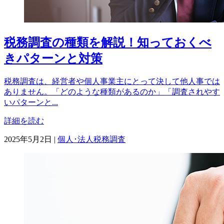
税務調査の種類を解説！知っておくべ
きパターンと対策
税務調査は、経営者や個人事業主にとって決して他人事では
ありません。「どのような種類があるのか」「調査されやす
いパターンと...
詳細を読む
カ
2025年5月2日
|
個人･法人税務調査
テ
ゴ
リ
ー