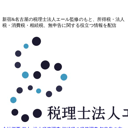
コ
新宿&名古屋の税理士法人エール監修のもと、所得税・法人
ン
税・消費税・相続税、無申告に関する役立つ情報を配信
テ
ン
ツ
へ
ス
キ
ッ
プ