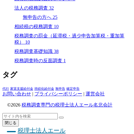
法人の税務調査
32
無申告の方へ
25
相続税の税務調査
10
税務調査の罰金（延滞税・過少申告加算税・重加算
税）
10
税務調査基礎知識
38
税務調査時の反面調査
1
タグ
代行
家賃支援給付金
持続化給付金
無申告
確定申告
お問い合わせ
|
プライバシーポリシー
|
運営会社
©2026
税務調査専門の税理士法人エール名北会計
ト
検
検
ッ
索
閉じる
索
プ
税理士法人エール