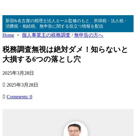
コ
新宿&名古屋の税理士法人エール監修のもと、所得税・法人税・
ン
消費税・相続税、無申告に関する役立つ情報を配信
テ
Home
>
個人事業主の税務調査
/
無申告の方へ
ン
ツ
税務調査無視は絶対ダメ！知らないと
へ
ス
大損する6つの落とし穴
キ
ッ
公
2025年3月28日
プ
開
最
2025年3月28日
日
終
更
Comments: 0
新
日