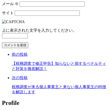
メール
※
サイト
上に表示された文字を入力してください。
コ
メ
前の投稿
ン
ト
【税務調査で修正申告】知らないと損するペナルティ
す
と対策を徹底解説！
る
次の投稿
税務調査が来る個人事業主と来ない個人事業主の特徴
を解説します
Profile