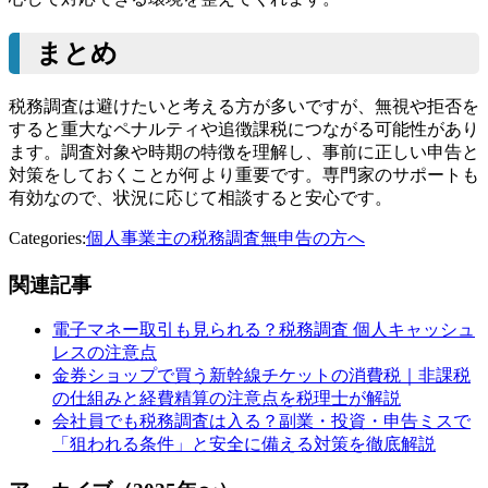
まとめ
税務調査は避けたいと考える方が多いですが、無視や拒否を
すると重大なペナルティや追徴課税につながる可能性があり
ます。調査対象や時期の特徴を理解し、事前に正しい申告と
対策をしておくことが何より重要です。専門家のサポートも
有効なので、状況に応じて相談すると安心です。
Categories:
個人事業主の税務調査
無申告の方へ
関連記事
電子マネー取引も見られる？税務調査 個人キャッシュ
レスの注意点
金券ショップで買う新幹線チケットの消費税｜非課税
の仕組みと経費精算の注意点を税理士が解説
会社員でも税務調査は入る？副業・投資・申告ミスで
「狙われる条件」と安全に備える対策を徹底解説