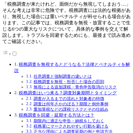
「税務調査が来たけれど、面倒だから無視してしまおう…」
そんな考えは非常に危険です。税務調査には法的な根拠があ
り、無視した場合には重いペナルティが科せられる場合があ
ります。この記事では、税務調査を無視・放置することで生
じる6つの重大なリスクについて、具体的な事例を交えて解
説します。トラブルを回避するためにも、最後まで読み進め
てご確認ください。
税務調査を無視するとどうなる？法律とペナルティを解
説
任意調査と強制調査の違いとは
税務調査を無視・拒否した場合の罰則
無視による追加課税・青色申告取消のリスク
税務調査はいつ来る？調査対象期間とタイミング
調査が入るまでの流れと対象者の特徴
調査は何年さかのぼる？期限と例外事例
重加算税などの課税リスクとその仕組み
税務調査を回避・延期する方法とは？
期限内に適正な申告・納税をしておく
税務署にマークされやすい行動を避ける
正当な理由による調査延期の例と申請方法