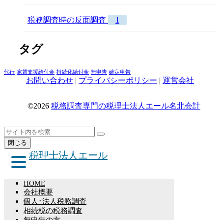
税務調査時の反面調査
1
タグ
代行
家賃支援給付金
持続化給付金
無申告
確定申告
お問い合わせ
|
プライバシーポリシー
|
運営会社
©2026
税務調査専門の税理士法人エール名北会計
ト
検
検
ッ
索
閉じる
索
プ
税理士法人エール
へ
戻
る
HOME
会社概要
個人･法人税務調査
相続税の税務調査
無申告の方