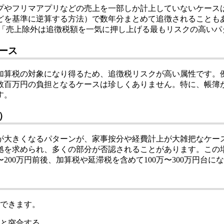
プやフリマアプリなどの売上を一部しか計上していないケース
を基準に逆算する方法）で数年分まとめて追徴されることもあ
と、「売上除外は追徴税額を一気に押し上げる最もリスクの高い
ース
加算税の対象になり得るため、追徴税リスクが高い属性です。
数百万円の負担となるケースは珍しくありません。特に、帳簿
す。
）
が大きくなるパターンが、家事按分や経費計上が大雑把なケー
拠を求められ、多くの部分が否認されることがあります。この
200万円前後、加算税や延滞税を含めて100万〜300万円台に
理できます。
と突合する。