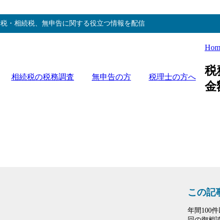
費税・相続税、無申告に関する役立つ情報を配信
Hom
税
相続税の税務調査
無申告の方
税理士の方へ
金
この記
年間10
回の御相