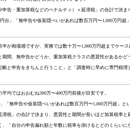
少申告・重加算税などのペナルティ）＋延滞税」の合計で決ま
円台」「無申告や仮装隠ぺいがあれば数百万円〜1,000万円
台前半が相場感ですが、実務では数十万〜1,000万円超までケー
と期間、無申告かどうか、重加算税クラスの悪質性があるかど
記帳と申告をきちんと行うこと」と「調査時に早めに専門税理
均ではおおむね300万〜400万円前後が目安です。
」「無申告や仮装隠ぺいがあれば数百万円〜1,000万円超」と
延滞税」の合計で決まり、悪質性と期間が長いほど加算税率と
く、「自分の申告漏れ額と年数に税率を掛けるとどのくらいに