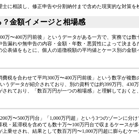
理士に相談し、修正申告や分割納付まで含めた現実的な対策を
る？金額イメージと相場感
0万〜400万円前後」というデータがある一方で、実務では数十
申告漏れや無申告の内容・金額・年数・悪質性によって決まる
の公表値をもとに、個人の追徴税額の平均値とケース別の金額
費税を合わせて平均300万〜400万円前後」という数字が複
円というデータが紹介されており、別の資料では約399万円、4
表現がされており、「数百万円が一つの相場感」と理解しておく
00万〜500万円台」「1,000万円超」という3つのゾーンに
税・延滞税を含めても数十万〜100万円台で収まるケースが
上乗せされ、結果として数百万円〜1,000万円超に膨らむケ