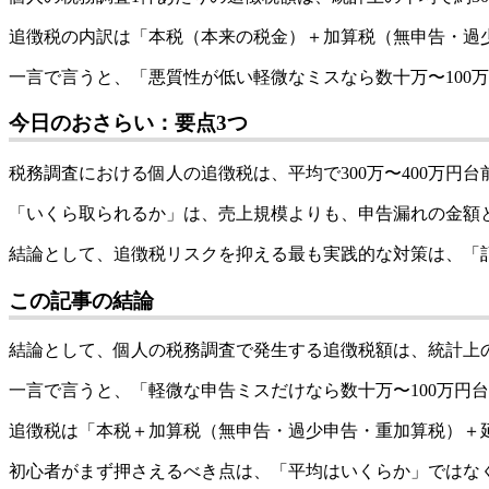
追徴税の内訳は「本税（本来の税金）＋加算税（無申告・過
一言で言うと、「悪質性が低い軽微なミスなら数十万〜100万
今日のおさらい：要点3つ
税務調査における個人の追徴税は、平均で300万〜400万円
「いくら取られるか」は、売上規模よりも、申告漏れの金額
結論として、追徴税リスクを抑える最も実践的な対策は、「
この記事の結論
結論として、個人の税務調査で発生する追徴税額は、統計上の平
一言で言うと、「軽微な申告ミスだけなら数十万〜100万円台
追徴税は「本税＋加算税（無申告・過少申告・重加算税）＋
初心者がまず押さえるべき点は、「平均はいくらか」ではな