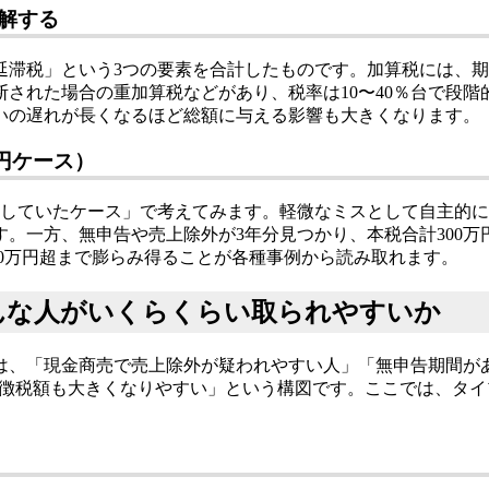
解する
延滞税」という3つの要素を合計したものです。加算税には、
された場合の重加算税などがあり、税率は10〜40％台で段
いの遅れが長くなるほど総額に与える影響も大きくなります。
万円ケース）
足していたケース」で考えてみます。軽微なミスとして自主的
す。一方、無申告や売上除外が3年分見つかり、本税合計300万
000万円超まで膨らみ得ることが各種事例から読み取れます。
んな人がいくらくらい取られやすいか
は、「現金商売で売上除外が疑われやすい人」「無申告期間が
追徴税額も大きくなりやすい」という構図です。ここでは、タ