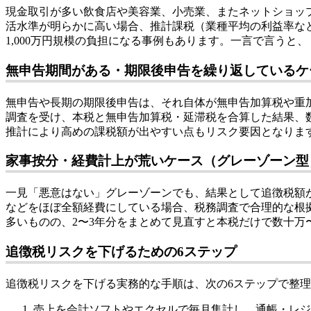
現金取引が多い飲食店や美容業、小売業、またネットショッ
活水準が明らかに高い場合、推計課税（業種平均の利益率など
1,000万円規模の負担になる事例もあります。一言で言う
無申告期間がある・期限後申告を繰り返しているケ
無申告や長期の期限後申告は、それ自体が無申告加算税や重
調査を受け、本税と無申告加算税・延滞税を合算した結果、
推計により高めの課税額が出やすい点もリスク要因となりま
家事按分・経費計上が荒いケース（グレーゾーン型
一見「悪意はない」グレーゾーンでも、結果として追徴税額
などをほぼ全額経費にしている場合、税務調査で合理的な根
多いものの、2〜3年分をまとめて見直すと本税だけで数十万〜
追徴税リスクを下げるための6ステップ
追徴税リスクを下げる実務的な手順は、次の6ステップで整
売上を会計ソフトやエクセルで毎月集計し、通帳・レジ