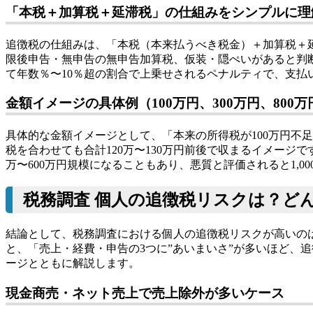
「本税＋加算税＋延滞税」の仕組みをシンプルに理
追徴税の仕組みは、「本税（本来払うべき税金）＋加算税＋
限後申告・無申告の無申告加算税、仮装・隠ぺいがあると判断
て年数％〜10％超の割合で上乗せされるペナルティで、支払
金額イメージの具体例（100万円、300万円、800
具体的な金額イメージとして、「本来の所得税が100万円不
税を合わせても合計120万〜130万円前後で収まるイメージで
万〜600万円規模になることもあり、悪質と評価されると1,
税務調査 個人の追徴税リスクは？ど
結論として、税務調査における個人の追徴税リスクが高いの
と、「売上・経費・申告の3つに”あいまいさ”が多いほど、
ージとともに解説します。
現金商売・ネット売上で売上除外が多いケース