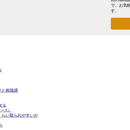
で、お気
す。
め
ジと相場感
する
ケース）
くらい取られやすいか
ス