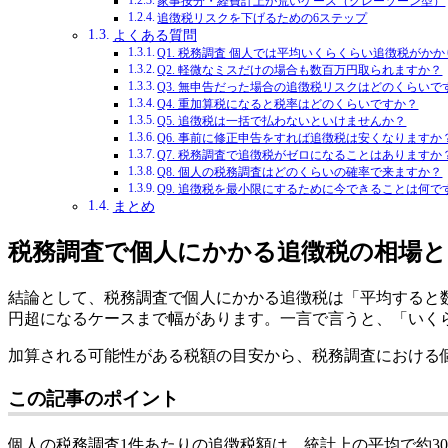
家事按分・経費計上が荒いケース（グレーゾーン型）
追徴税リスクを下げるための6ステップ
よくある質問
Q1. 税務調査 個人では平均いくらくらい追徴税がか
Q2. 軽微なミスだけの場合も数百万円取られますか？
Q3. 無申告だった場合の追徴税リスクはどのくらいで
Q4. 重加算税になると税率はどのくらいですか？
Q5. 追徴税は一括で払わないといけませんか？
Q6. 事前に修正申告をすれば追徴税は安くなりますか
Q7. 税務調査で追徴税がゼロになることはありますか
Q8. 個人の税務調査はどのくらいの確率で来ますか？
Q9. 追徴税を最小限にするために今できることは何で
まとめ
税務調査で個人にかかる追徴税の相場
結論として、税務調査で個人にかかる追徴税は「平均すると数百
円超になるケースまで幅があります。一言で言うと、「いく
加算される可能性がある税額の目安から、税務調査における
この記事のポイント
個人の税務調査1件あたりの追徴税額は、統計上の平均で約30