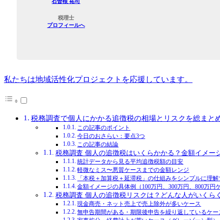
石曽根 祐司
税理士
プロフィールへ
私たちは地域活性化プロジェクトを応援しています。
税務調査で個人にかかる追徴税の相場とリスクを総まと
この記事のポイント
今日のおさらい：要点3つ
この記事の結論
税務調査 個人の追徴税はいくらかかる？金額イメー
統計データから見る平均追徴税額の目安
軽微なミス〜悪質ケースまでの金額レンジ
「本税＋加算税＋延滞税」の仕組みをシンプルに理解
金額イメージの具体例（100万円、300万円、800万円
税務調査 個人の追徴税リスクは？どんな人がいくら
現金商売・ネット売上で売上除外が多いケース
無申告期間がある・期限後申告を繰り返しているケー