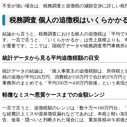
不安が強い場合は、税務調査と追徴税の減額交渉に詳しい税
税務調査 個人の追徴税はいくらかか
結論から言うと、税務調査における個人の追徴税は「平均で30
す。一言で言うと、「いくらかかるか」は売上規模よりも、
が重要です。ここでは、国税庁データや税務調査専門事務所
統計データから見る平均追徴税額の目安
統計データの結論は、「個人事業主の追徴税額は、所得税と消
税の追徴が平均226万円、消費税が150万円で合計約376万
事務所のまとめでも「平均350万〜430万円前後」という
軽微なミス〜悪質ケースまでの金額レンジ
一言で言うと、追徴税額のレンジは「数十万〜100万円台」「2
な経費計上ミスや源泉徴収漏れなどであれば、本税と軽い加算
告、仮装・隠ぺいと判断された場合には、重加算税40％前後が