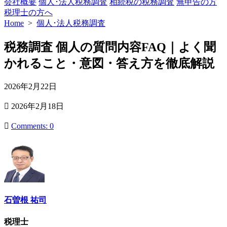
会社概要
個人･法人税務調査
相続税の税務調査
無申告の方
税理士の方へ
Home
>
個人･法人税務調査
税務調査 個人の質問内容FAQ｜よく聞
かれること・意図・答え方を徹底解説
公
2026年2月22日
開
最
2026年2月18日
日
終
更
Comments: 0
新
日
石曽根 祐司
税理士