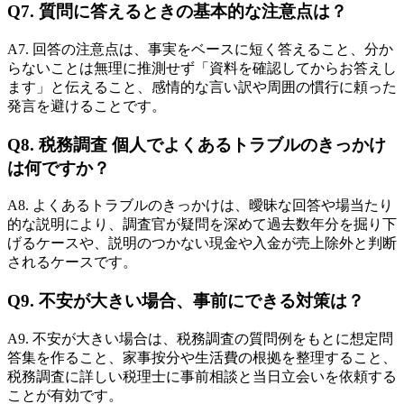
Q7. 質問に答えるときの基本的な注意点は？
A7. 回答の注意点は、事実をベースに短く答えること、分か
らないことは無理に推測せず「資料を確認してからお答えし
ます」と伝えること、感情的な言い訳や周囲の慣行に頼った
発言を避けることです。
Q8. 税務調査 個人でよくあるトラブルのきっかけ
は何ですか？
A8. よくあるトラブルのきっかけは、曖昧な回答や場当たり
的な説明により、調査官が疑問を深めて過去数年分を掘り下
げるケースや、説明のつかない現金や入金が売上除外と判断
されるケースです。
Q9. 不安が大きい場合、事前にできる対策は？
A9. 不安が大きい場合は、税務調査の質問例をもとに想定問
答集を作ること、家事按分や生活費の根拠を整理すること、
税務調査に詳しい税理士に事前相談と当日立会いを依頼する
ことが有効です。