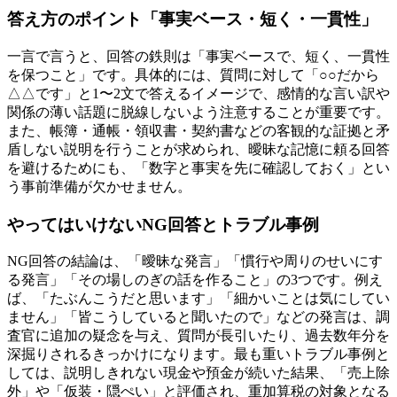
答え方のポイント「事実ベース・短く・一貫性」
一言で言うと、回答の鉄則は「事実ベースで、短く、一貫性
を保つこと」です。具体的には、質問に対して「○○だから
△△です」と1〜2文で答えるイメージで、感情的な言い訳や
関係の薄い話題に脱線しないよう注意することが重要です。
また、帳簿・通帳・領収書・契約書などの客観的な証拠と矛
盾しない説明を行うことが求められ、曖昧な記憶に頼る回答
を避けるためにも、「数字と事実を先に確認しておく」とい
う事前準備が欠かせません。
やってはいけないNG回答とトラブル事例
NG回答の結論は、「曖昧な発言」「慣行や周りのせいにす
る発言」「その場しのぎの話を作ること」の3つです。例え
ば、「たぶんこうだと思います」「細かいことは気にしてい
ません」「皆こうしていると聞いたので」などの発言は、調
査官に追加の疑念を与え、質問が長引いたり、過去数年分を
深掘りされるきっかけになります。最も重いトラブル事例と
しては、説明しきれない現金や預金が続いた結果、「売上除
外」や「仮装・隠ぺい」と評価され、重加算税の対象となる