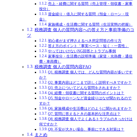
売上・経費に関する質問（売上管理・領収書・家事
按分）
資金繰り・借入に関する質問（預金・ローン・現
金）
家族構成・生活費に関する質問（生活実態の把握）
税務調査 個人の質問内容への答え方と事前準備のコ
ツ
初心者がまず押さえるべき想定問答の作り方
答え方のポイント「事実ベース・短く・一貫性」
やってはいけないNG回答とトラブル事例
家事按分・生活費の説明準備（家賃・光熱費・通信
費・車両費）
税務調査 個人の質問内容FAQ
Q1. 税務調査 個人では、どんな質問内容が多いです
か？
Q2. 事業内容はどこまで詳しく説明すべきですか？
Q3. 売上についてどんな質問をされますか？
Q4. 経費・領収書に関する質問のポイントは？
Q5. 預金やローンなど資金繰りはなぜ聞かれるので
すか？
Q6. 家族構成や生活費はどのように聞かれますか？
Q7. 質問に答えるときの基本的な注意点は？
Q8. 税務調査 個人でよくあるトラブルのきっかけは
何ですか？
Q9. 不安が大きい場合、事前にできる対策は？
まとめ