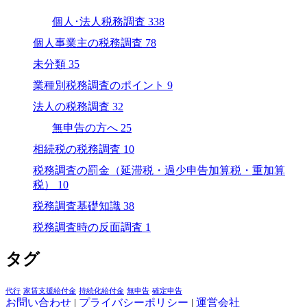
個人･法人税務調査
338
個人事業主の税務調査
78
未分類
35
業種別税務調査のポイント
9
法人の税務調査
32
無申告の方へ
25
相続税の税務調査
10
税務調査の罰金（延滞税・過少申告加算税・重加算
税）
10
税務調査基礎知識
38
税務調査時の反面調査
1
タグ
代行
家賃支援給付金
持続化給付金
無申告
確定申告
お問い合わせ
|
プライバシーポリシー
|
運営会社