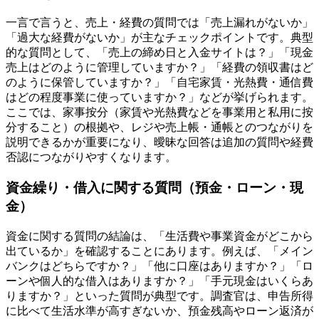
一言で言うと、売上・経費の質問では「売上漏れがないか」
「過大な経費がないか」が主なチェックポイントです。典型
的な質問として、「売上の締め日と入金サイトは？」「現金
売上はどのように管理していますか？」「経費の領収書はど
のように保管していますか？」「自宅家賃・光熱費・通信費
はどの程度事業に使っていますか？」などが挙げられます。
ここでは、家事按分（家賃や光熱費などを事業用と私用に按
分すること）の根拠や、レジや売上帳・通帳とのつながりを
説明できるかが重要になり、曖昧な回答は追加の質問や経費
否認につながりやすくなります。
資金繰り・借入に関する質問（預金・ローン・現
金）
資金に関する質問の結論は、「生活費や事業資金がどこから
出ているか」を確認することにあります。例えば、「メイン
バンクはどちらですか？」「他に口座はありますか？」「ロ
ーンや個人的な借入はありますか？」「手元現金はいくらあ
りますか？」といった質問が典型です。調査官は、申告所得
に比べて生活水準が高すぎないか、預金残高やローン返済が