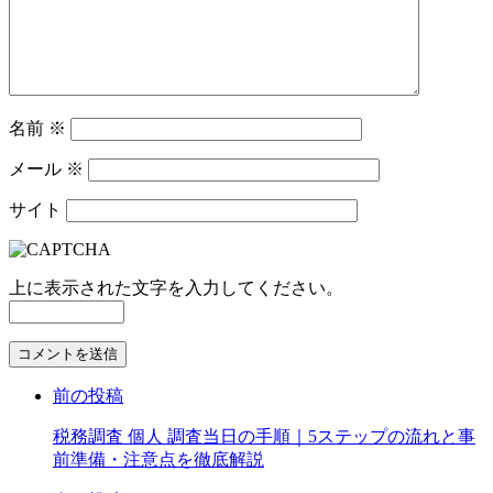
名前
※
メール
※
サイト
上に表示された文字を入力してください。
コ
メ
前の投稿
ン
ト
税務調査 個人 調査当日の手順｜5ステップの流れと事
す
前準備・注意点を徹底解説
る