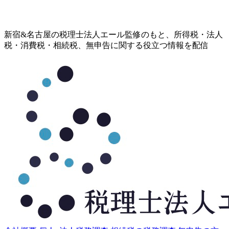
コ
新宿&名古屋の税理士法人エール監修のもと、所得税・法人
ン
税・消費税・相続税、無申告に関する役立つ情報を配信
テ
ン
ツ
へ
ス
キ
ッ
プ