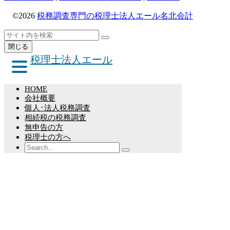
©2026
税務調査専門の税理士法人エール名北会計
ト
検
検
ッ
索
閉じる
索
プ
税理士法人エール
へ
戻
る
HOME
会社概要
個人･法人税務調査
相続税の税務調査
無申告の方
税理士の方へ