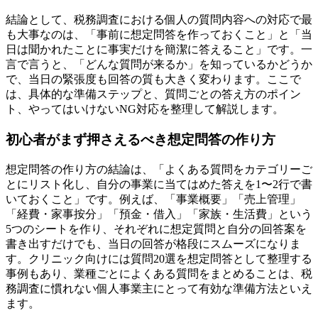
結論として、税務調査における個人の質問内容への対応で最
も大事なのは、「事前に想定問答を作っておくこと」と「当
日は聞かれたことに事実だけを簡潔に答えること」です。一
言で言うと、「どんな質問が来るか」を知っているかどうか
で、当日の緊張度も回答の質も大きく変わります。ここで
は、具体的な準備ステップと、質問ごとの答え方のポイン
ト、やってはいけないNG対応を整理して解説します。
初心者がまず押さえるべき想定問答の作り方
想定問答の作り方の結論は、「よくある質問をカテゴリーご
とにリスト化し、自分の事業に当てはめた答えを1〜2行で書
いておくこと」です。例えば、「事業概要」「売上管理」
「経費・家事按分」「預金・借入」「家族・生活費」という
5つのシートを作り、それぞれに想定質問と自分の回答案を
書き出すだけでも、当日の回答が格段にスムーズになりま
す。クリニック向けには質問20選を想定問答として整理する
事例もあり、業種ごとによくある質問をまとめることは、税
務調査に慣れない個人事業主にとって有効な準備方法といえ
ます。