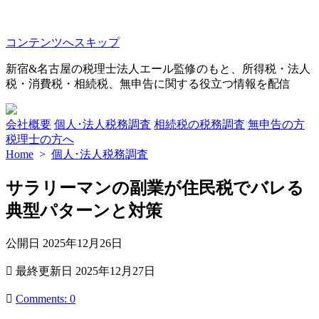
コンテンツへスキップ
新宿&名古屋の税理士法人エール監修のもと、所得税・法人
税・消費税・相続税、無申告に関する役立つ情報を配信
会社概要
個人･法人税務調査
相続税の税務調査
無申告の方
税理士の方へ
Home
>
個人･法人税務調査
サラリーマンの副業が住民税でバレる
典型パターンと対策
公開日
2025年12月26日
最終更新日
2025年12月27日
Comments: 0