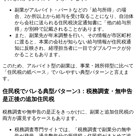
副業がアルバイト・パートなどの「給与所得」の場
合、2か所以上から給与を受け取ることになり、自治体
から会社に送られる住民税決定通知書に「他の給与所
得」が別枠で記載されることがあります。
また、副業先が年末調整を行い、その情報が市区町村
に渡ると、本業の会社が知らない給与情報が住民税通
知に反映され、経理担当者に一目でダブルワークが分
かることもあります。
このため、アルバイト型の副業は、事業・雑所得型に比べて
「住民税の紙ベース」でバレやすい典型パターンと言えま
す。
住民税でバレる典型パターン3：税務調査・無申告
是正後の追加住民税
税務調査や無申告の是正をきっかけに、副業と追加住民税の
両方が露見するケースもあります。
税務調査専門サイトでは、「税務調査で副業分の無申
告が発覚→過去数年分の所得税・住民税がまとめて追