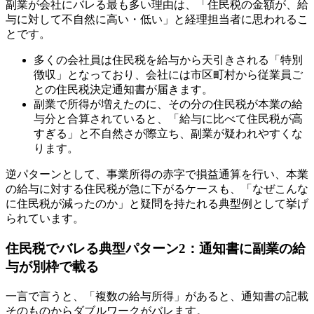
副業が会社にバレる最も多い理由は、「住民税の金額が、給
与に対して不自然に高い・低い」と経理担当者に思われるこ
とです。
多くの会社員は住民税を給与から天引きされる「特別
徴収」となっており、会社には市区町村から従業員ご
との住民税決定通知書が届きます。
副業で所得が増えたのに、その分の住民税が本業の給
与分と合算されていると、「給与に比べて住民税が高
すぎる」と不自然さが際立ち、副業が疑われやすくな
ります。
逆パターンとして、事業所得の赤字で損益通算を行い、本業
の給与に対する住民税が急に下がるケースも、「なぜこんな
に住民税が減ったのか」と疑問を持たれる典型例として挙げ
られています。
住民税でバレる典型パターン2：通知書に副業の給
与が別枠で載る
一言で言うと、「複数の給与所得」があると、通知書の記載
そのものからダブルワークがバレます。