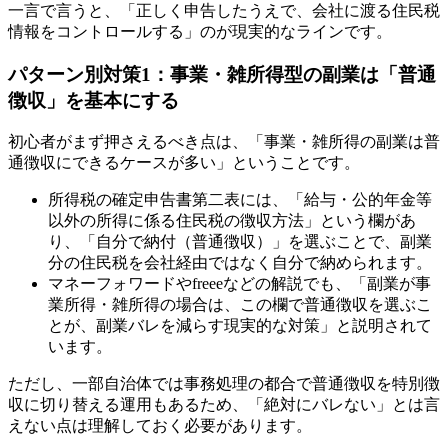
一言で言うと、「正しく申告したうえで、会社に渡る住民税
情報をコントロールする」のが現実的なラインです。
パターン別対策1：事業・雑所得型の副業は「普通
徴収」を基本にする
初心者がまず押さえるべき点は、「事業・雑所得の副業は普
通徴収にできるケースが多い」ということです。
所得税の確定申告書第二表には、「給与・公的年金等
以外の所得に係る住民税の徴収方法」という欄があ
り、「自分で納付（普通徴収）」を選ぶことで、副業
分の住民税を会社経由ではなく自分で納められます。
マネーフォワードやfreeeなどの解説でも、「副業が事
業所得・雑所得の場合は、この欄で普通徴収を選ぶこ
とが、副業バレを減らす現実的な対策」と説明されて
います。
ただし、一部自治体では事務処理の都合で普通徴収を特別徴
収に切り替える運用もあるため、「絶対にバレない」とは言
えない点は理解しておく必要があります。