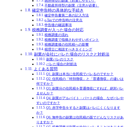
雑所得型の副業（対策しやすい）
不動産所得型の副業（注意が必要）
確定申告時の具体的な手続き
確定申告書第二表の記入方法
e-Taxでの申告時の注意点
申告後の確認事項
税務調査が入った場合の対応
税務調査の流れ
税務調査で指摘されやすいポイント
税務調査後の住民税への影響
税理士に相談すべきタイミング
副業が会社にバレた場合のリスクと対処法
副業バレのリスク
バレた場合の対処法
よくある質問
Q1. 副業は本当に住民税でバレるのですか？
Q2. 住民税の「特別徴収」と「普通徴収」の違いは
何ですか？
Q3. 副業分の住民税を普通徴収にすれば、絶対バレ
ませんか？
Q4. 副業がアルバイト・パートの場合、なぜバレや
すいのですか？
Q5. 赤字申告をすると副業はバレにくくなります
か？
Q6. 無申告の副業は住民税の面でどんなリスクがあ
りますか？
Q7. 税務調査で副業が会社にバレることはあります