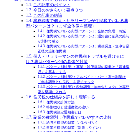
この記事のポイント
今日のおさらい：要点３つ
この記事の結論
税務調査で個人・サラリーマンが住民税でバレる典
型パターンは？（まず全体像を整理）
住民税でバレる典型パターン1：金額の急増・急減
住民税でバレる典型パターン2：通知書に副業の給与
が別枠で載る
住民税でバレる典型パターン3：税務調査・無申告是
正後の追加住民税
個人・サラリーマンの住民税トラブルを避けるに
は？典型パターン別の具体的対策
パターン別対策1：事業・雑所得型の副業は「普通徴
収」を基本にする
パターン別対策2：アルバイト・パート型の副業は
「年末調整と住民税」を要チェック
パターン別対策3：税務調査・無申告リスクには専門
家を早期に入れる
住民税の仕組みを詳しく理解する
住民税の計算方法
特別徴収と普通徴収の違い
住民税決定通知書とは
副業の種類別：住民税でバレやすさの比較
給与所得型の副業（バレやすい）
事業所得型の副業（対策しやすい）