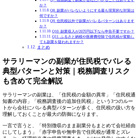
か？
Q8. 副業がバレないようにする最も現実的な対策は
何ですか？
Q9. 住民税以外で副業がバレるパターンはあります
か？
Q10. 副業収入が20万円以下なら申告不要ですか？
Q11. ふるさと納税や医療費控除で住民税が変動し
ても副業を疑われますか？
まとめ
サラリーマンの副業が住民税でバレる
典型パターンと対策｜税務調査リスク
も含めて完全解説
サラリーマンの副業は、「住民税の金額の異常」「住民税通
知書の内容」「税務調査後の追加住民税」という3つのルー
トから会社にバレる典型パターンが多く、住民税の扱い方を
理解しておくことが最大の防御になります。
一言で言うと、「特別徴収のまま副業分もまとめて会社経由
にしてしまう」「赤字申告や無申告で住民税が通常とズレ