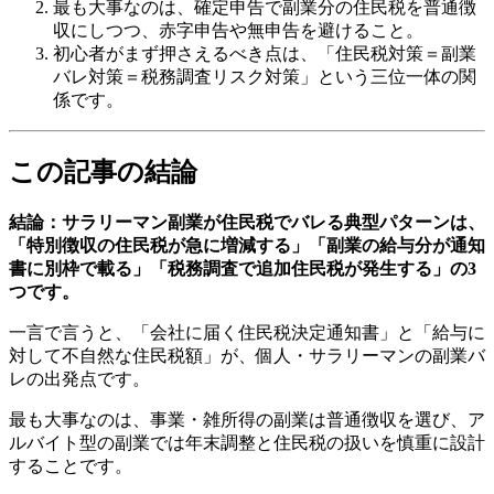
最も大事なのは、確定申告で副業分の住民税を普通徴
収にしつつ、赤字申告や無申告を避けること。
初心者がまず押さえるべき点は、「住民税対策＝副業
バレ対策＝税務調査リスク対策」という三位一体の関
係です。
この記事の結論
結論：サラリーマン副業が住民税でバレる典型パターンは、
「特別徴収の住民税が急に増減する」「副業の給与分が通知
書に別枠で載る」「税務調査で追加住民税が発生する」の3
つです。
一言で言うと、「会社に届く住民税決定通知書」と「給与に
対して不自然な住民税額」が、個人・サラリーマンの副業バ
レの出発点です。
最も大事なのは、事業・雑所得の副業は普通徴収を選び、ア
ルバイト型の副業では年末調整と住民税の扱いを慎重に設計
することです。