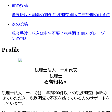
メ
前の投稿
ン
ト
源泉徴収と副業の関係 税務調査 個人二重管理の注意点
す
る
次の投稿
現金手渡し収入は申告不要？税務調査 個人グレーゾー
ンの判断
Profile
税理士法人エール代表
税理士
石曽根祐司
税理士法人エールでは、年間200件以上の税務調査に同席さ
せていただき、税務調査で不安を感じている方のサポートを
しています。