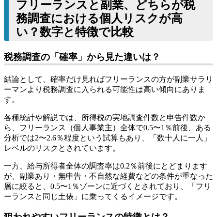
フリーランスと副業、どちらが税
務調査における個人リスクが高
い？数字と特徴で比較
税務調査の「確率」から見た違いは？
結論として、確率だけ見ればフリーランスの方が副業サラリ
ーマンより税務調査に入られる可能性は高い傾向にありま
す。
各種統計や解説では、所得税の実地調査件数と申告件数か
ら、フリーランス（個人事業主）全体で0.5〜1％前後、ある
分析では2〜2.6％程度という試算もあり、「数十人に一人」
レベルのリスクとされています。
一方、給与所得者全体の調査率は0.2％前後にとどまります
が、副業あり・無申告・不自然な経費などの条件が重なった
層に絞ると、0.5〜1％ゾーンに近づくとされており、「フリ
ーランスと同じ土俵」に乗ってくるイメージです。
狙われやすいフリーランスの特徴とは？