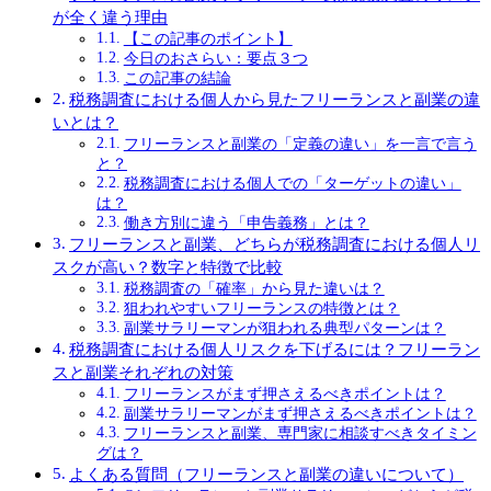
が全く違う理由
【この記事のポイント】
今日のおさらい：要点３つ
この記事の結論
税務調査における個人から見たフリーランスと副業の違
いとは？
フリーランスと副業の「定義の違い」を一言で言う
と？
税務調査における個人での「ターゲットの違い」
は？
働き方別に違う「申告義務」とは？
フリーランスと副業、どちらが税務調査における個人リ
スクが高い？数字と特徴で比較
税務調査の「確率」から見た違いは？
狙われやすいフリーランスの特徴とは？
副業サラリーマンが狙われる典型パターンは？
税務調査における個人リスクを下げるには？フリーラン
スと副業それぞれの対策
フリーランスがまず押さえるべきポイントは？
副業サラリーマンがまず押さえるべきポイントは？
フリーランスと副業、専門家に相談すべきタイミン
グは？
よくある質問（フリーランスと副業の違いについて）