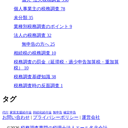
個人事業主の税務調査
78
未分類
35
業種別税務調査のポイント
9
法人の税務調査
32
無申告の方へ
25
相続税の税務調査
10
税務調査の罰金（延滞税・過少申告加算税・重加算
税）
10
税務調査基礎知識
38
税務調査時の反面調査
1
タグ
代行
家賃支援給付金
持続化給付金
無申告
確定申告
お問い合わせ
|
プライバシーポリシー
|
運営会社
©2026
税務調査専門の税理士法人エール名北会計