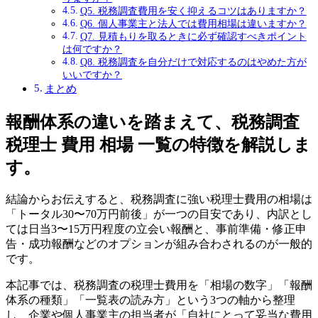
Q5. 税務調査費用を安く抑えるコツはありますか？
Q6. 個人事業主と法人では費用相場は違いますか？
Q7. 見積もりを取るときに必ず確認すべきポイント
は何ですか？
Q8. 税務調査を自分だけで対応するのはやめた方が
いいですか？
まとめ
報酬体系の違いを踏まえて、税務調査
税理士 費用 相場 一覧の特徴を解説しま
す。
結論からお伝えすると、税務調査に強い税理士費用の相場は
「トータル30〜70万円前後」が一つの目安であり、内訳とし
ては日当3〜15万円程度の立会い報酬と、事前準備・修正申
告・成功報酬などのオプションが組み合わされるのが一般的
です。
本記事では、税務調査の税理士費用を「相場の数字」「報酬
体系の種類」「一覧表の読み方」という3つの軸から整理
し、企業や個人事業主の担当者が「自社にとって妥当な費用