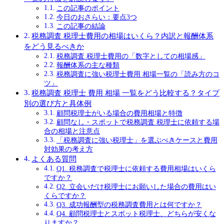
この記事のポイント
今日のおさらい：要点3つ
この記事の結論
税務調査 税理士費用の相場はいくら？内訳と報酬体系
をどう見るべきか
税務調査 税理士費用の「数字としての相場感」
報酬体系の主な種類
税務調査に強い税理士費用 相場一覧の「読み方のコ
ツ」
税務調査 税理士 費用 相場 一覧をどう比較する？タイプ
別の選び方と具体例
顧問税理士がいる場合の費用相場と特徴
顧問なし・スポットで税務調査 税理士に依頼する場
合の相場と注意点
「税務調査に強い税理士」を選ぶべきケースと費用
対効果の考え方
よくある質問
Q1. 税務調査で税理士に依頼する費用相場はいくら
ですか？
Q2. 立会いだけ税理士にお願いした場合の費用はい
くらですか？
Q3. 成功報酬型の税務調査費用とは何ですか？
Q4. 顧問税理士とスポット税理士、どちらが安くな
りますか？