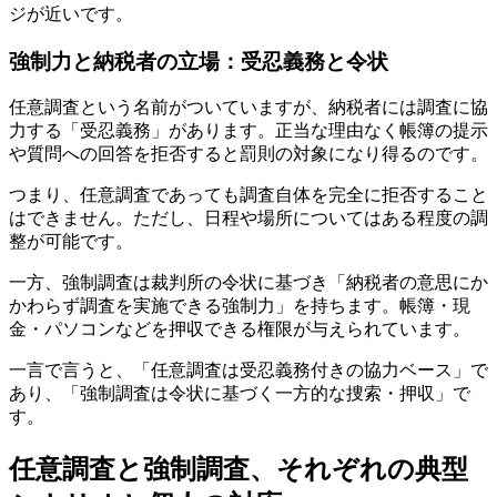
ジが近いです。
強制力と納税者の立場：受忍義務と令状
任意調査という名前がついていますが、納税者には調査に協
力する「受忍義務」があります。正当な理由なく帳簿の提示
や質問への回答を拒否すると罰則の対象になり得るのです。
つまり、任意調査であっても調査自体を完全に拒否すること
はできません。ただし、日程や場所についてはある程度の調
整が可能です。
一方、強制調査は裁判所の令状に基づき「納税者の意思にか
かわらず調査を実施できる強制力」を持ちます。帳簿・現
金・パソコンなどを押収できる権限が与えられています。
一言で言うと、「任意調査は受忍義務付きの協力ベース」で
あり、「強制調査は令状に基づく一方的な捜索・押収」で
す。
任意調査と強制調査、それぞれの典型