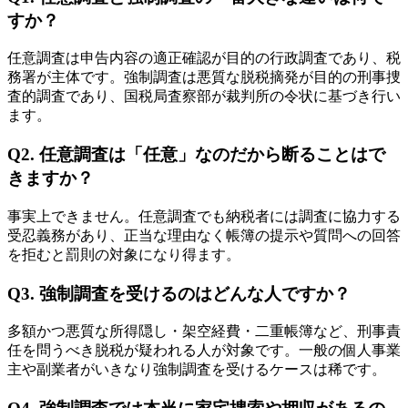
すか？
任意調査は申告内容の適正確認が目的の行政調査であり、税
務署が主体です。強制調査は悪質な脱税摘発が目的の刑事捜
査的調査であり、国税局査察部が裁判所の令状に基づき行い
ます。
Q2. 任意調査は「任意」なのだから断ることはで
きますか？
事実上できません。任意調査でも納税者には調査に協力する
受忍義務があり、正当な理由なく帳簿の提示や質問への回答
を拒むと罰則の対象になり得ます。
Q3. 強制調査を受けるのはどんな人ですか？
多額かつ悪質な所得隠し・架空経費・二重帳簿など、刑事責
任を問うべき脱税が疑われる人が対象です。一般の個人事業
主や副業者がいきなり強制調査を受けるケースは稀です。