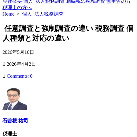
会社概要
個人･法人税務調査
相続税の税務調査
無申告の方
税理士の方へ
Home
>
個人･法人税務調査
任意調査と強制調査の違い 税務調査 個
人種類と対応の違い
公
2026年5月16日
開
最
2026年4月2日
日
終
更
Comments: 0
新
日
石曽根 祐司
税理士