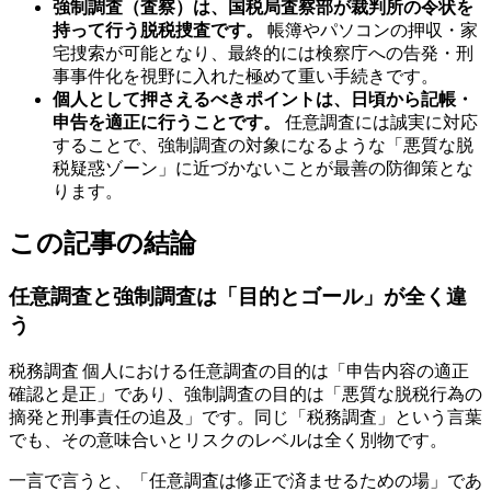
強制調査（査察）は、国税局査察部が裁判所の令状を
持って行う脱税捜査です。
帳簿やパソコンの押収・家
宅捜索が可能となり、最終的には検察庁への告発・刑
事事件化を視野に入れた極めて重い手続きです。
個人として押さえるべきポイントは、日頃から記帳・
申告を適正に行うことです。
任意調査には誠実に対応
することで、強制調査の対象になるような「悪質な脱
税疑惑ゾーン」に近づかないことが最善の防御策とな
ります。
この記事の結論
任意調査と強制調査は「目的とゴール」が全く違
う
税務調査 個人における任意調査の目的は「申告内容の適正
確認と是正」であり、強制調査の目的は「悪質な脱税行為の
摘発と刑事責任の追及」です。同じ「税務調査」という言葉
でも、その意味合いとリスクのレベルは全く別物です。
一言で言うと、「任意調査は修正で済ませるための場」であ