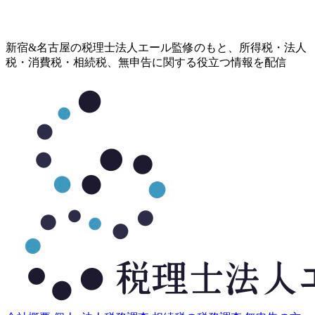
コ
新宿&名古屋の税理士法人エール監修のもと、所得税・法人
ン
税・消費税・相続税、無申告に関する役立つ情報を配信
テ
ン
ツ
へ
ス
キ
ッ
プ