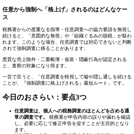
任意から強制へ「格上げ」されるのはどんなケー
ス
税務署からの度重なる指導・任意調査への協力要請を無視し
続けると、「意図的な無視」や「組織ぐるみの脱税」が疑わ
れます。このような場合、任意調査では対応できないと判断
されて強制調査に移ることがあります。
悪質な売上除外・二重帳簿・仮装・隠蔽行為が認定される
と、査察の対象になり得ます。
一言で言うと、「任意調査を軽視して嘘や隠し通しを続ける
ことが、『強制調査に格上げされる』最短ルート」です。
今日のおさらい：要点3つ
任意調査は、個人への税務調査のほとんどを占める通
常の調査です。
税務署が申告内容の誤りや漏れを確認
し、必要に応じて修正申告を促すことが主目的となり
ます。