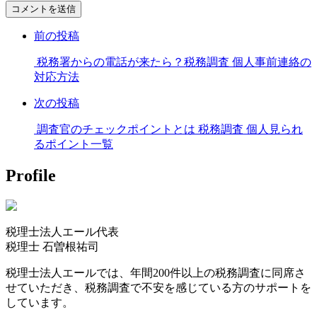
コ
メ
前の投稿
ン
ト
税務署からの電話が来たら？税務調査 個人事前連絡の
す
対応方法
る
次の投稿
調査官のチェックポイントとは 税務調査 個人見られ
るポイント一覧
Profile
税理士法人エール代表
税理士
石曽根祐司
税理士法人エールでは、年間200件以上の税務調査に同席さ
せていただき、税務調査で不安を感じている方のサポートを
しています。