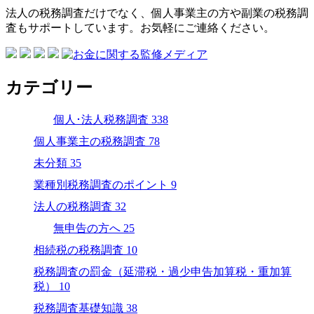
法人の税務調査だけでなく、個人事業主の方や副業の税務調
査もサポートしています。お気軽にご連絡ください。
カテゴリー
個人･法人税務調査
338
個人事業主の税務調査
78
未分類
35
業種別税務調査のポイント
9
法人の税務調査
32
無申告の方へ
25
相続税の税務調査
10
税務調査の罰金（延滞税・過少申告加算税・重加算
税）
10
税務調査基礎知識
38