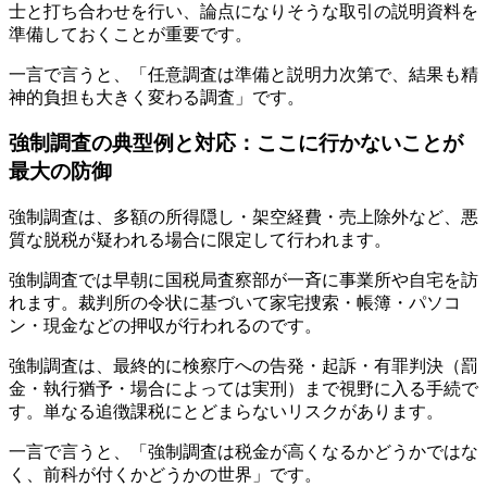
士と打ち合わせを行い、論点になりそうな取引の説明資料を
準備しておくことが重要です。
一言で言うと、「任意調査は準備と説明力次第で、結果も精
神的負担も大きく変わる調査」です。
強制調査の典型例と対応：ここに行かないことが
最大の防御
強制調査は、多額の所得隠し・架空経費・売上除外など、悪
質な脱税が疑われる場合に限定して行われます。
強制調査では早朝に国税局査察部が一斉に事業所や自宅を訪
れます。裁判所の令状に基づいて家宅捜索・帳簿・パソコ
ン・現金などの押収が行われるのです。
強制調査は、最終的に検察庁への告発・起訴・有罪判決（罰
金・執行猶予・場合によっては実刑）まで視野に入る手続で
す。単なる追徴課税にとどまらないリスクがあります。
一言で言うと、「強制調査は税金が高くなるかどうかではな
く、前科が付くかどうかの世界」です。