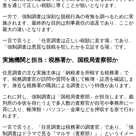
査を通じて正しい税額に導くことが狙いとなります。
一方で、強制調査は深刻な脱税行為の有無を調べるために実
施されます。最終的な目的は刑事責任の追及であり、ここが
最大の違いとなります。
一言で言うと、「任意調査は正しい税額に直す場」であり、
「強制調査は悪質な脱税を犯したかを立証する場」です。
実施機関と担当：税務署か、国税局査察部か
任意調査の主な実施主体は「納税者を所轄する税務署」で
す。税務調査官が訪問や質問を通じて帳簿・証憑を確認しま
す。身近な税務署の職員による調査という特徴があります。
これに対し、強制調査は「国税局査察部」が担当します。裁
判所の令状を得たうえで多人数の査察官が自宅や事務所に一
斉に入り、帳簿類・パソコン・金庫などを押収する形で行わ
れます。
一言で言うと、「任意調査は税務署の調査官」であり、「強
制調査はドラマで見る『マルサ（査察部）』」というイメー