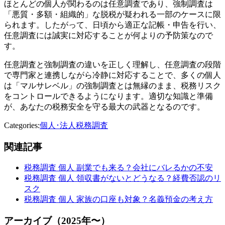
ほとんどの個人が関わるのは任意調査であり、強制調査は
「悪質・多額・組織的」な脱税が疑われる一部のケースに限
られます。したがって、日頃から適正な記帳・申告を行い、
任意調査には誠実に対応することが何よりの予防策なので
す。
任意調査と強制調査の違いを正しく理解し、任意調査の段階
で専門家と連携しながら冷静に対応することで、多くの個人
は「マルサレベル」の強制調査とは無縁のまま、税務リスク
をコントロールできるようになります。適切な知識と準備
が、あなたの税務安全を守る最大の武器となるのです。
Categories:
個人･法人税務調査
関連記事
税務調査 個人 副業でも来る？会社にバレるかの不安
税務調査 個人 領収書がないとどうなる？経費否認のリ
スク
税務調査 個人 家族の口座も対象？名義預金の考え方
アーカイブ（2025年〜）