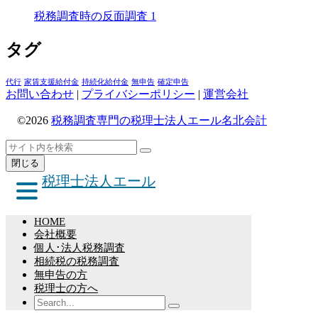
税務調査時の反面調査
1
タグ
代行
家賃支援給付金
持続化給付金
無申告
確定申告
お問い合わせ
|
プライバシーポリシー
|
運営会社
©2026
税務調査専門の税理士法人エール名北会計
ト
検
検
ッ
索
閉じる
索
プ
税理士法人エール
へ
戻
る
HOME
会社概要
個人･法人税務調査
相続税の税務調査
無申告の方
税理士の方へ