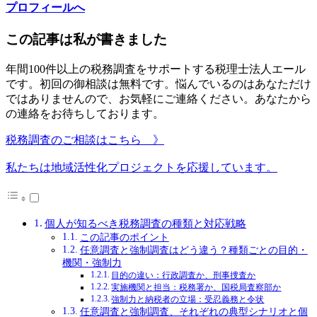
プロフィールへ
この記事は私が書きました
年間100件以上の税務調査をサポートする税理士法人エール
です。初回の御相談は無料です。悩んでいるのはあなただけ
ではありませんので、お気軽にご連絡ください。あなたから
の連絡をお待ちしております。
税務調査のご相談はこちら 》
私たちは地域活性化プロジェクトを応援しています。
個人が知るべき税務調査の種類と対応戦略
この記事のポイント
任意調査と強制調査はどう違う？種類ごとの目的・
機関・強制力
目的の違い：行政調査か、刑事捜査か
実施機関と担当：税務署か、国税局査察部か
強制力と納税者の立場：受忍義務と令状
任意調査と強制調査、それぞれの典型シナリオと個