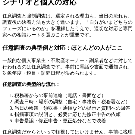
シナリオと個人の対応
任意調査と強制調査は、選定される理由も、当日の流れも、
調査後の決着方法も大きく違います。「自分がいまどちらの
フェーズにいるのか」を理解したうえで、適切な対応と専門
家への相談ルートを選ぶことが重要です。
任意調査の典型例と対応：ほとんどの人がここ
一般的な個人事業主・不動産オーナー・副業者などに対して
行われるのは任意調査です。事前に電話や書面で通知され、
対象年度・税目・訪問日程が決められます。
任意調査の典型的な流れ：
税務署からの事前連絡（電話・書面など）
調査日時・場所の調整（自宅・事務所・税務署など）
当日の帳簿・領収書・通帳などの提示と質問への回答
指摘事項の説明と、必要に応じた修正申告の依頼
申告是認・修正申告・更正処分などで決着
任意調査だからといって軽視してはいけません。事前に税理