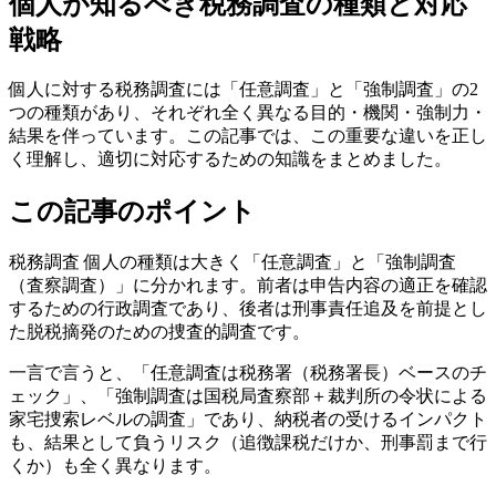
個人が知るべき税務調査の種類と対応
戦略
個人に対する税務調査には「任意調査」と「強制調査」の2
つの種類があり、それぞれ全く異なる目的・機関・強制力・
結果を伴っています。この記事では、この重要な違いを正し
く理解し、適切に対応するための知識をまとめました。
この記事のポイント
税務調査 個人の種類は大きく「任意調査」と「強制調査
（査察調査）」に分かれます。前者は申告内容の適正を確認
するための行政調査であり、後者は刑事責任追及を前提とし
た脱税摘発のための捜査的調査です。
一言で言うと、「任意調査は税務署（税務署長）ベースのチ
ェック」、「強制調査は国税局査察部＋裁判所の令状による
家宅捜索レベルの調査」であり、納税者の受けるインパクト
も、結果として負うリスク（追徴課税だけか、刑事罰まで行
くか）も全く異なります。