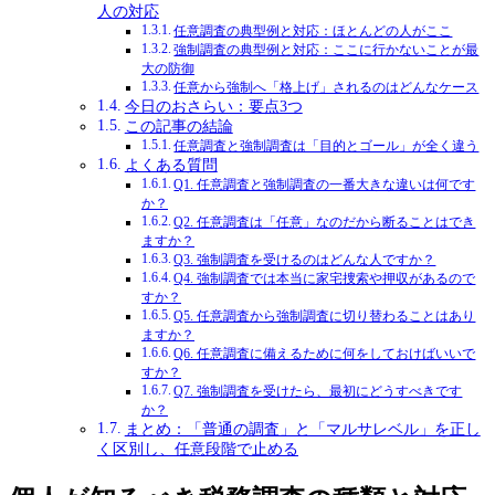
人の対応
任意調査の典型例と対応：ほとんどの人がここ
強制調査の典型例と対応：ここに行かないことが最
大の防御
任意から強制へ「格上げ」されるのはどんなケース
今日のおさらい：要点3つ
この記事の結論
任意調査と強制調査は「目的とゴール」が全く違う
よくある質問
Q1. 任意調査と強制調査の一番大きな違いは何です
か？
Q2. 任意調査は「任意」なのだから断ることはでき
ますか？
Q3. 強制調査を受けるのはどんな人ですか？
Q4. 強制調査では本当に家宅捜索や押収があるので
すか？
Q5. 任意調査から強制調査に切り替わることはあり
ますか？
Q6. 任意調査に備えるために何をしておけばいいで
すか？
Q7. 強制調査を受けたら、最初にどうすべきです
か？
まとめ：「普通の調査」と「マルサレベル」を正し
く区別し、任意段階で止める