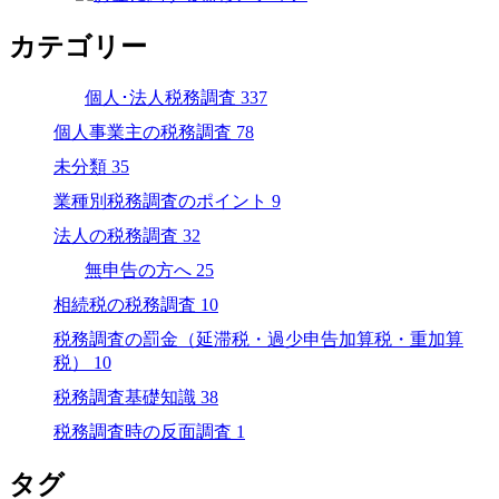
カテゴリー
個人･法人税務調査
337
個人事業主の税務調査
78
未分類
35
業種別税務調査のポイント
9
法人の税務調査
32
無申告の方へ
25
相続税の税務調査
10
税務調査の罰金（延滞税・過少申告加算税・重加算
税）
10
税務調査基礎知識
38
税務調査時の反面調査
1
タグ