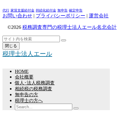
代行
家賃支援給付金
持続化給付金
無申告
確定申告
お問い合わせ
|
プライバシーポリシー
|
運営会社
©2026
税務調査専門の税理士法人エール名北会計
ト
検
検
ッ
索
閉じる
索
プ
税理士法人エール
へ
戻
る
HOME
会社概要
個人･法人税務調査
相続税の税務調査
無申告の方
税理士の方へ