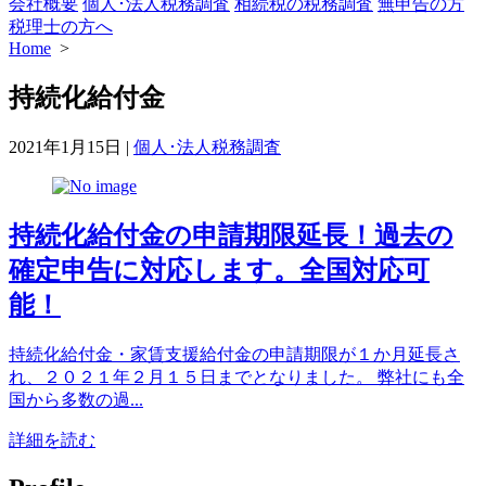
会社概要
個人･法人税務調査
相続税の税務調査
無申告の方
税理士の方へ
Home
>
持続化給付金
カ
2021年1月15日
|
個人･法人税務調査
テ
ゴ
リ
持続化給付金の申請期限延長！過去の
ー
確定申告に対応します。全国対応可
能！
持続化給付金・家賃支援給付金の申請期限が１か月延長さ
れ、２０２１年２月１５日までとなりました。 弊社にも全
国から多数の過...
詳細を読む