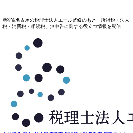
コ
新宿&名古屋の税理士法人エール監修のもと、所得税・法人
ン
税・消費税・相続税、無申告に関する役立つ情報を配信
テ
ン
ツ
へ
ス
キ
ッ
プ